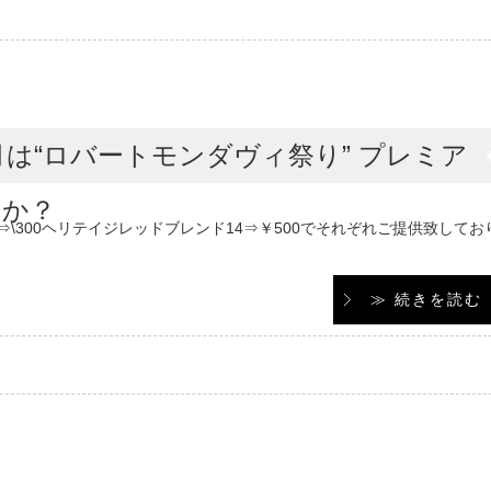
は“ロバートモンダヴィ祭り” プレミア
うか？
4⇒\300ヘリテイジレッドブレンド14⇒￥500でそれぞれご提供致してお
≫ 続きを読む